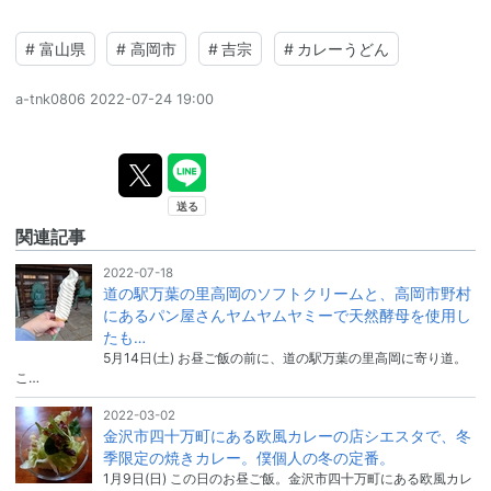
#
富山県
#
高岡市
#
吉宗
#
カレーうどん
a-tnk0806
2022-07-24 19:00
関連記事
2022-07-18
道の駅万葉の里高岡のソフトクリームと、高岡市野村
にあるパン屋さんヤムヤムヤミーで天然酵母を使用し
たも…
5月14日(土) お昼ご飯の前に、道の駅万葉の里高岡に寄り道。
こ…
2022-03-02
金沢市四十万町にある欧風カレーの店シエスタで、冬
季限定の焼きカレー。僕個人の冬の定番。
1月9日(日) この日のお昼ご飯。金沢市四十万町にある欧風カレ