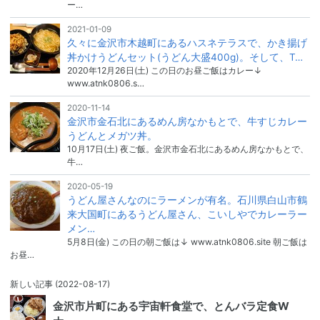
ー…
2021-01-09
久々に金沢市木越町にあるハスネテラスで、かき揚げ
丼かけうどんセット(うどん大盛400g)。そして、T…
2020年12月26日(土) この日のお昼ご飯はカレー↓
www.atnk0806.s…
2020-11-14
金沢市金石北にあるめん房なかもとで、牛すじカレー
うどんとメガツ丼。
10月17日(土) 夜ご飯。金沢市金石北にあるめん房なかもとで、
牛…
2020-05-19
うどん屋さんなのにラーメンが有名。石川県白山市鶴
来大国町にあるうどん屋さん、こいしやでカレーラー
メン…
5月8日(金) この日の朝ご飯は↓ www.atnk0806.site 朝ご飯は
お昼…
新しい記事
(2022-08-17)
金沢市片町にある宇宙軒食堂で、とんバラ定食W